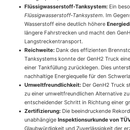
Flüssigwasserstoff-Tanksystem:
Ein beso
Flüssigwasserstoff-Tanksystem
. Im Gegen
Wasserstoff eine deutlich höhere
Energied
längere Fahrstrecken und macht den GenH2
Langstreckentransport.
Reichweite:
Dank des effizienten Brennsto
Tanksystems konnte der GenH2 Truck ein
einer Tankfüllung zurücklegen. Dies unters
nachhaltige Energiequelle für den Schwerl
Umweltfreundlichkeit:
Der GenH2 Truck st
zu einer umweltfreundlichen Alternative z
entscheidender Schritt in Richtung einer 
Zertifizierung:
Die beeindruckende Rekord
unabhängige
Inspektionsurkunde von TÜV
Glaubwürdigkeit und Zuverlässigkeit der er