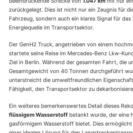
beeindruckende Strecke von
1.047 km
mit nur ei
zurückgelegt. Dies ist nicht nur ein Zeugnis für d
Fahrzeug, sondern auch ein klares Signal für das
Energiequelle im Transportsektor.
Der GenH2 Truck, angetrieben von einem hoch
startete seine Reise im Mercedes-Benz Lkw-Kund
Ziel in Berlin. Während der gesamten Fahrt, die 
Gesamtgewicht von 40 Tonnen durchgeführt wurd
unterstreicht die umweltfreundlichen Eigenscha
Fähigkeit, den Transportsektor zu dekarbonisiere
Ein weiteres bemerkenswertes Detail dieses Rekor
flüssigem Wasserstoff
betankt wurde, der eine h
gasförmigem Wasserstoff bietet. Dies ermöglich
einer idealen Lösung für den Langstreckentransp