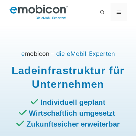
Zum
MENÜ
Inhalt
springen
e
mobicon
– die eMobil-Experten
Ladeinfrastruktur für
Unternehmen
Individuell geplant
Wirtschaftlich umgesetzt
Zukunftssicher erweiterbar