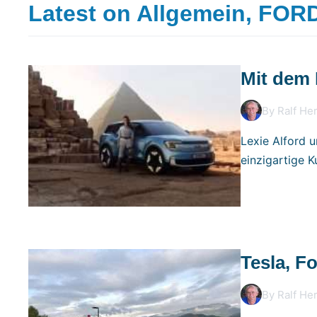
Latest on
Allgemein
,
FOR
Mit dem 
By Ralf He
Lexie Alford u
einzigartige Ku
Tesla, F
By Ralf He