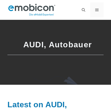
Zum
MENÜ
Inhalt
springen
AUDI
,
Autobauer
Latest on
AUDI
,