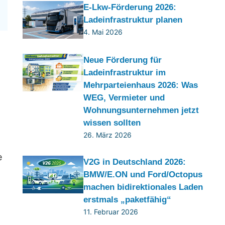
E-Lkw-Förderung 2026:
Ladeinfrastruktur planen
4. Mai 2026
Neue Förderung für
Ladeinfrastruktur im
Mehrparteienhaus 2026: Was
WEG, Vermieter und
Wohnungsunternehmen jetzt
wissen sollten
26. März 2026
e
V2G in Deutschland 2026:
BMW/E.ON und Ford/Octopus
machen bidirektionales Laden
erstmals „paketfähig“
11. Februar 2026