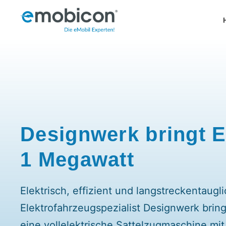
Zum
Inhalt
springen
Designwerk bringt 
1 Megawatt
Elektrisch, effizient und langstreckentaugli
Elektrofahrzeugspezialist Designwerk bringt
eine vollelektrische Sattelzugmaschine mit