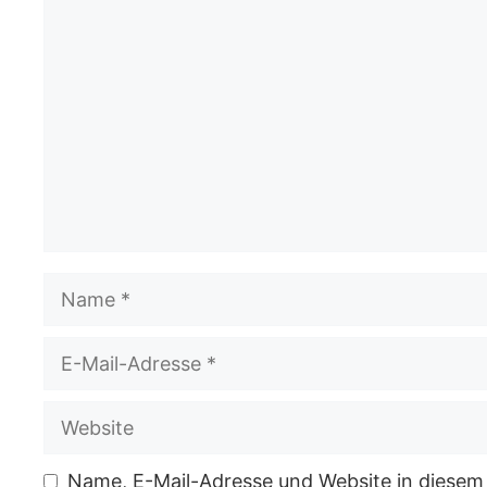
Kommentar
Name
E-
Mail-
Website
Adresse
Name, E-Mail-Adresse und Website in diesem