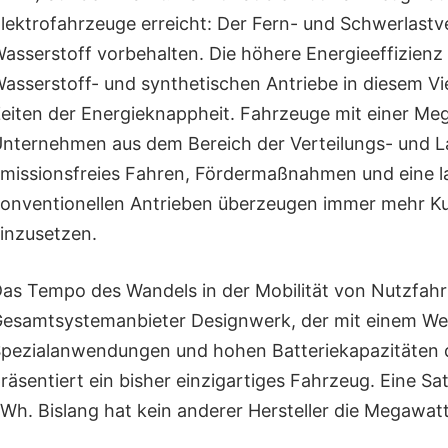
lektrofahrzeuge erreicht: Der Fern- und Schwerlastv
asserstoff vorbehalten. Die höhere Energieeffizienz d
asserstoff- und synthetischen Antriebe in diesem Vie
eiten der Energieknappheit. Fahrzeuge mit einer Meg
nternehmen aus dem Bereich der Verteilungs- und La
missionsfreies Fahren, Fördermaßnahmen und eine lan
onventionellen Antrieben überzeugen immer mehr Kund
inzusetzen.
as Tempo des Wandels in der Mobilität von Nutzfahr
esamtsystemanbieter Designwerk, der mit einem Welt
pezialanwendungen und hohen Batteriekapazitäten di
räsentiert ein bisher einzigartiges Fahrzeug. Eine S
Wh. Bislang hat kein anderer Hersteller die Megawat