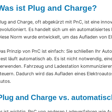
Was ist Plug and Charge?
lug and Charge, oft abgekürzt mit PnC, ist eine inno
evolutioniert. Es handelt sich um ein automatisierte
iese Norm wurde entwickelt, um das Aufladen von El
as Prinzip von PnC ist einfach: Sie schließen Ihr Aut
est läuft automatisch ab. Es ist nicht notwendig, ein
erwenden. Fahrzeug und Ladestation kommunizieren
teuern. Dadurch wird das Aufladen eines Elektroaut
utos.
Plug and Charge vs. automatis
s ist wichtig, PnC von anderen Ladeverfahren wie A