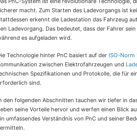
as PnC-System ist eine revolutionäre Technologie, d
icherer macht. Zum Starten des Ladevorgangs ist kei
tattdessen erkennt die Ladestation das Fahrzeug au
en Ladevorgang. Das bedeutet, dass der Fahrer sei
ährend es aufgeladen wird.
ie Technologie hinter PnC basiert auf der
ISO-Norm 
ommunikation zwischen Elektrofahrzeugen und
Lad
echnischen Spezifikationen und Protokolle, die für e
rforderlich sind.
n den folgenden Abschnitten tauchen wir tiefer in d
eben seine Vorteile hervor und werfen einen Blick auf
in umfassendes Verständnis von PnC und seiner Bedeu
ermitteln.