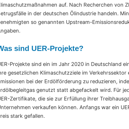
limaschutzmaßnahmen auf. Nach Recherchen von ZDF
etrugsfälle in der deutschen Ölindustrie handeln. 
enehmigten so genannten Upstream-Emissionsredukt
Angaben.
Was sind UER-Projekte?
ER-Projekte sind ein im Jahr 2020 in Deutschland e
hre gesetzlichen Klimaschutzziele im Verkehrssektor e
missionen bei der Erdölförderung zu reduzieren, ind
rdölbegleitgas genutzt statt abgefackelt wird. Für 
ER-Zertifikate, die sie zur Erfüllung ihrer Treibha
nternehmen verkaufen können. Anfangs war ein UER-Z
reis stark gefallen.