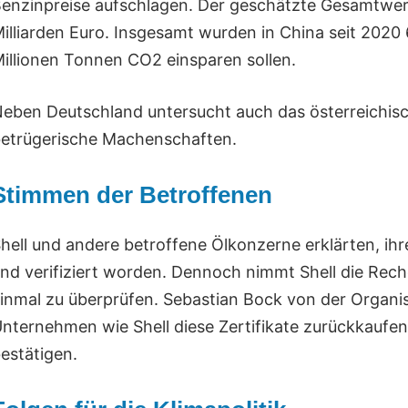
enzinpreise aufschlagen. Der geschätzte Gesamtwert 
illiarden Euro. Insgesamt wurden in China seit 2020 6
illionen Tonnen CO2 einsparen sollen.
eben Deutschland untersucht auch das österreichis
etrügerische Machenschaften.
Stimmen der Betroffenen
hell und andere betroffene Ölkonzerne erklärten, ihr
nd verifiziert worden. Dennoch nimmt Shell die Rec
inmal zu überprüfen. Sebastian Bock von der Organi
nternehmen wie Shell diese Zertifikate zurückkaufe
estätigen.