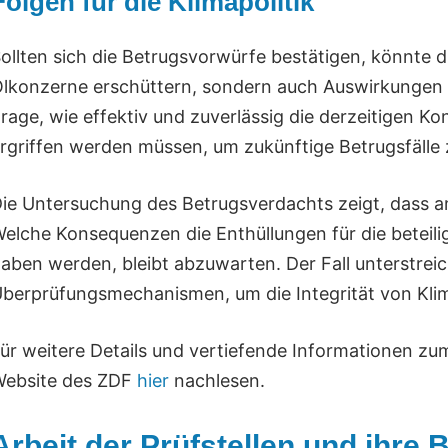
Folgen für die Klimapolitik
ollten sich die Betrugsvorwürfe bestätigen, könnte di
lkonzerne erschüttern, sondern auch Auswirkungen auf
rage, wie effektiv und zuverlässig die derzeitigen
rgriffen werden müssen, um zukünftige Betrugsfälle 
ie Untersuchung des Betrugsverdachts zeigt, dass am
elche Konsequenzen die Enthüllungen für die beteili
aben werden, bleibt abzuwarten. Der Fall unterstreic
berprüfungsmechanismen, um die Integrität von Kli
ür weitere Details und vertiefende Informationen zu
ebsite des ZDF
hier
nachlesen.
Arbeit der Prüfstellen und ihre 