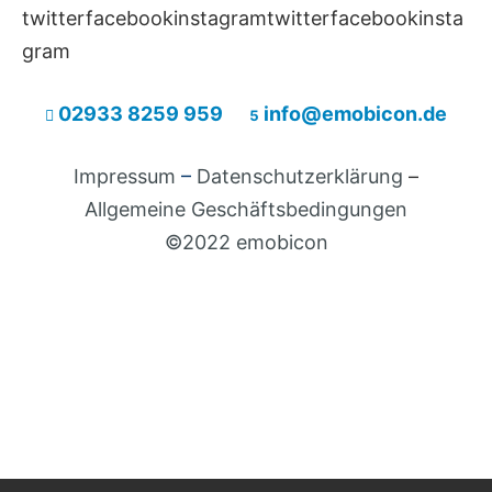
twitterfacebookinstagramtwitterfacebookinsta
gram
02933 8259 959
info@emobicon.de


Impressum
–
Datenschutzerklärung
–
Allgemeine Geschäftsbedingungen
©2022 emobicon