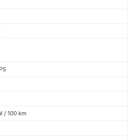
m
 PS
W / 100 km