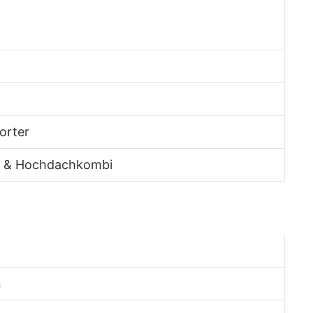
orter
 & Hochdachkombi
n