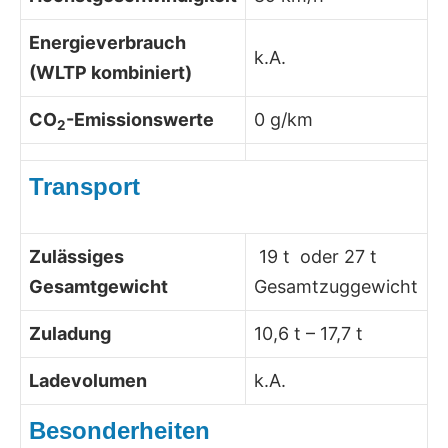
Energieverbrauch
k.A.
(WLTP kombiniert)
CO
-Emissionswerte
0 g/km
2
Transport
Zulässiges
19 t oder 27 t
Gesamtgewicht
Gesamtzuggewicht
Zuladung
10,6 t – 17,7 t
Ladevolumen
k.A.
Besonderheiten