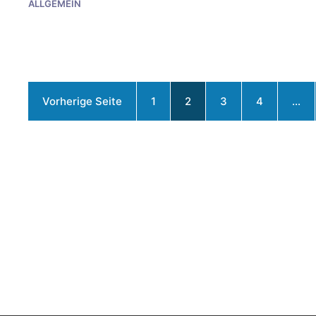
ALLGEMEIN
Vorherige Seite
1
2
3
4
…